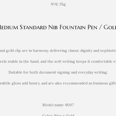
무게: 35g
dium Standard Nib Fountain Pen / Gold
nd gold clip are in harmony, delivering classic dignity and sophistica
els stable in the hand, and the soft writing keeps it comfortable 
Suitable for both document signing and everyday writing.
ubtle gloss add luxury, and are also recommended as business gifts
Model name: 8007
Color: Blue + Gold