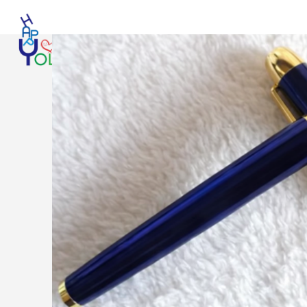
Login / Register
Search
Wishlist
0
items
₩
0
ENG
Menu
0
items
₩
0