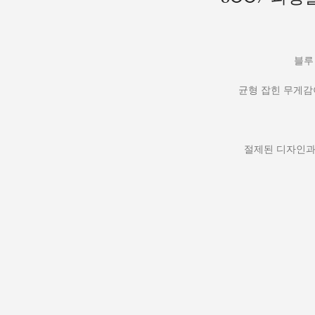
블루
균형 잡힌 무게감
절제된 디자인과