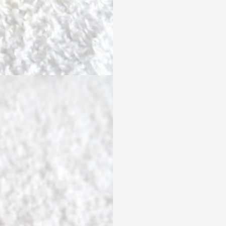
선
구
물
용
필
기
구