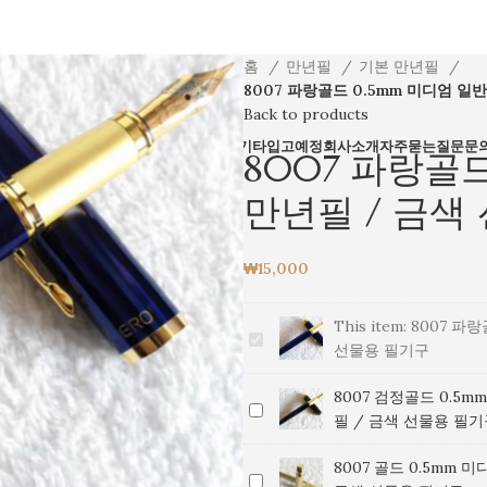
홈
만년필
기본 만년필
8007 파랑골드 0.5mm 미디엄 일
Back to products
전체상품
만년필
볼펜
파카
잉크
필통
기타
입고예정
회사소개
자주묻는질문
문
8007 파랑골
만년필 / 금색
₩
15,000
This item:
8007 파
8007
선물용 필기구
파
랑
8007 검정골드 0.5
8007
골
필 / 금색 선물용 필
검
드
정
0.5mm
8007 골드 0.5mm 
8007
골
미