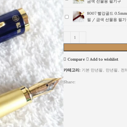
금색 선물용 필기구
골
드
디
드
0.5mm
엄
8007 빨강골드 0.5
8007
0.5mm
미
일
필 / 금색 선물용 필
빨
미
디
반
강
디
엄
닙
골
엄
일
만
드
일
반
년
0.5mm
반
닙
필
미
닙
만
/
Compare
Add to wishlist
디
만
년
금
엄
년
필
색
카테고리:
기본 만년필
,
만년필
,
전
일
필
/
선
반
/
금
물
Share:
닙
금
색
용
만
색
선
필
년
선
물
기
필
물
용
구
/
용
필
금
필
기
색
기
구