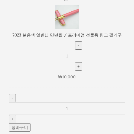
리
분
미
홍
엄
색
선
일
물
반
7023 분홍색 일반닙 만년필 / 프리미엄 선물용 핑크 필기구
용
닙
핑
만
크
년
필
필
기
/
구
프
₩
10,000
리
미
엄
선
물
용
핑
크
장바구니
필