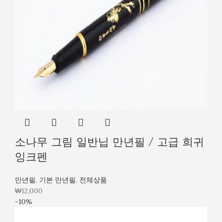
소나무 그림 일반닙 만년필 / 고급 희귀
잉크펜
만년필
,
기본 만년필
,
전체상품
₩
12,000
-10%