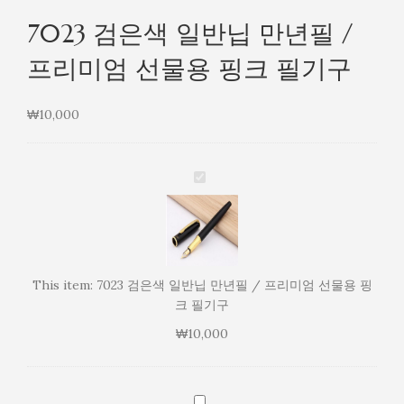
7023 검은색 일반닙 만년필 /
프리미엄 선물용 핑크 필기구
₩
10,000
7023
검
은
색
일
반
This item:
7023 검은색 일반닙 만년필 / 프리미엄 선물용 핑
닙
크 필기구
만
₩
10,000
년
필
/
프
7023