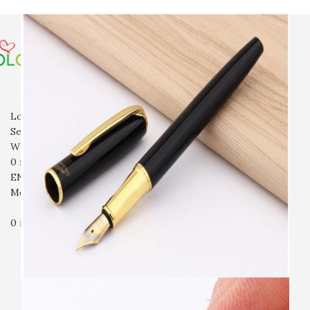
전체상품
만년필
볼펜
파카
잉크
필통
기타
입고예정
회사소개
자주묻는질문
문의
Login / Register
Search
Wishlist
0
items
₩
0
ENG
Menu
0
items
₩
0