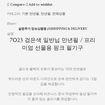
기
Compare
Add to wishlist
구
카테고리:
기본 만년필
,
만년필
,
전체상품
Share:
설명
추가 정보
상품평 (0)
SHIPPING & DELIVERY
설명
7023 검은색 일반닙 만년필 / 프리
미엄 선물용 핑크 필기구
골드와 블랙의 조화가 돋보이는 7023 만년필은
부드러운 선의 라운드 디자인으로 손에 편안하게 감기는 그립
감을 제공합니다.
안정적인 필감을 선사해 비즈니스 문서 작성부터 일상 필기까
지 품격 있는 글쓰기를 완성합니다.