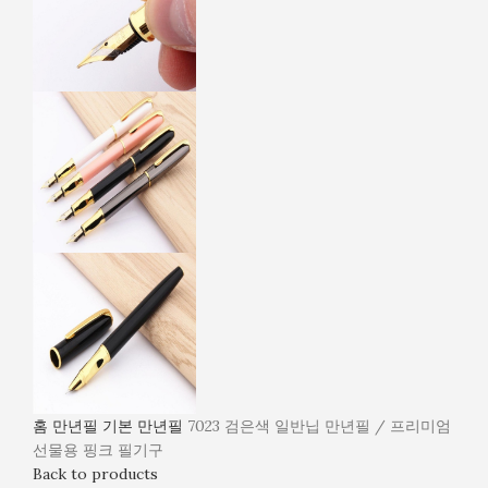
홈
만년필
기본 만년필
7023 검은색 일반닙 만년필 / 프리미엄
선물용 핑크 필기구
Back to products