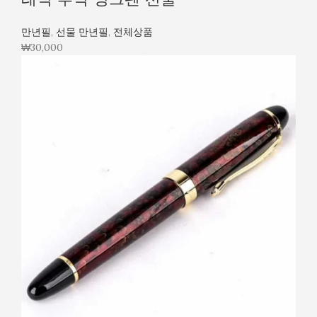
만년필
,
선물 만년필
,
전체상품
₩
30,000