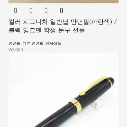
컬러 시그니처 일반닙 만년필(파란색) /
블랙 잉크펜 학생 문구 선물
만년필
,
기본 만년필
,
전체상품
₩
5,000