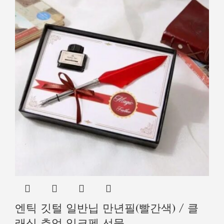
엔틱 깃털 일반닙 만년필(빨간색) / 클
래식 추억 잉크펜 선물