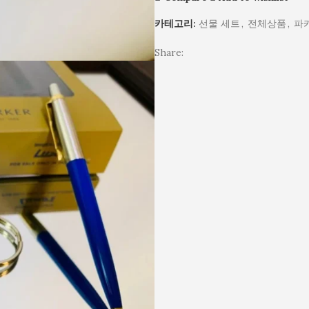
트
고
크
선
잉
미
세
(검
급
펜
물
크
포
카테고리:
선물 세트
,
전체상품
,
파
트
정
잉
선
용
포
함
(검
골
크
물
_
함
Share:
은
드)
펜
용
잉
색)
/
선
_
크
/
고
물
잉
포
고
급
용
크
함
급
잉
_
미
잉
크
잉
포
크
펜
크
함
펜
선
포
선
물
함
물
용
용
_
_
잉
잉
크
크
포
미
함
포
함