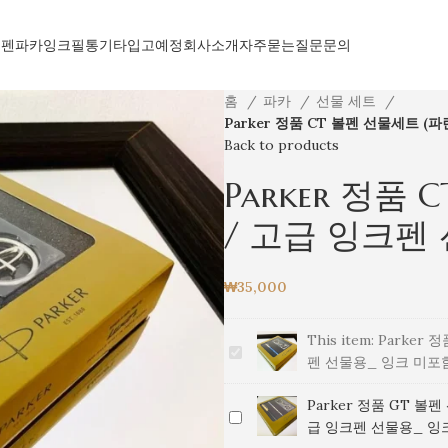
볼펜
파카
잉크
필통
기타
입고예정
회사소개
자주묻는질문
문의
홈
파카
선물 세트
Parker 정품 CT 볼펜 선물세트 (
Back to products
Parker 정품
/ 고급 잉크펜
₩
35,000
This item:
Parker 
Parker
펜 선물용_ 잉크 미포
정
품
Parker 정품 GT 볼펜
Parker
CT
급 잉크펜 선물용_ 잉
정
볼