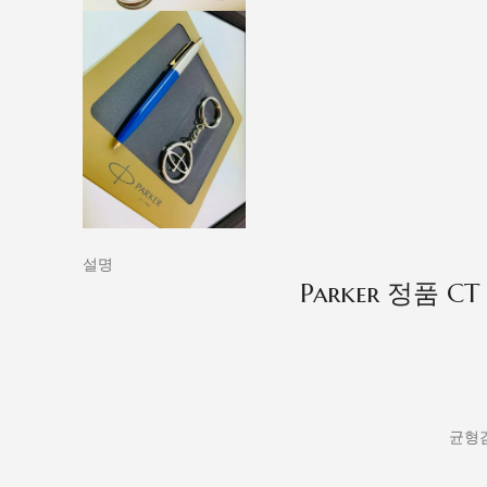
설명
Parker 정품 
균형감