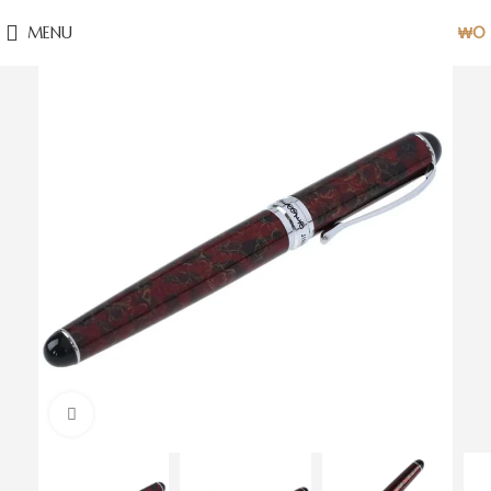
MENU
₩
0
Click to enlarge