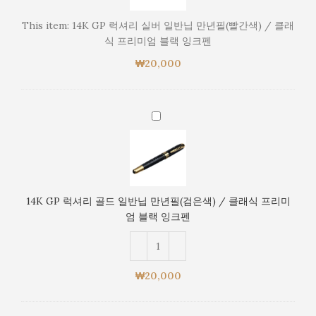
리
실
This item:
14K GP 럭셔리 실버 일반닙 만년필(빨간색) / 클래
버
식 프리미엄 블랙 잉크펜
일
₩
20,000
반
닙
만
년
14K
필
GP
(빨
럭
간
셔
색)
리
/
골
14K GP 럭셔리 골드 일반닙 만년필(검은색) / 클래식 프리미
클
드
엄 블랙 잉크펜
래
일
식
반
프
닙
리
만
₩
20,000
미
년
엄
필
블