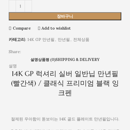
(검
랙
은
잉
색)
장바구니
크
/
펜
클
Compare
Add to wishlist
래
식
카테고리:
14K GP 만년필
,
만년필
,
전체상품
프
리
Share:
미
설명
상품평 (0)
SHIPPING & DELIVERY
엄
설명
블
14K GP 럭셔리 실버 일반닙 만년필
랙
(빨간색) / 클래식 프리미엄 블랙 잉
잉
크
크펜
펜
절제된 우아함이 돋보이는 14K 골드 플레이트 만년필입니다.