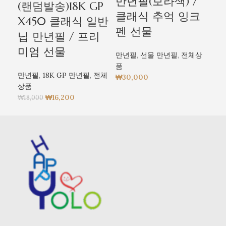
만년필(보라색) /
(랜덤발송)18K GP
클래식 추억 잉크
X450 클래식 일반
펜 선물
닙 만년필 / 프리
미엄 선물
만년필
,
선물 만년필
,
전체상
품
만년필
,
18K GP 만년필
,
전체
₩
30,000
상품
₩
16,200
₩
18,000