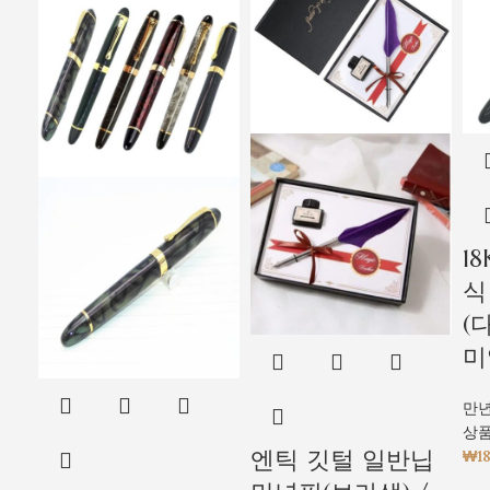
1
식
(
미
만
상
엔틱 깃털 일반닙
₩
1