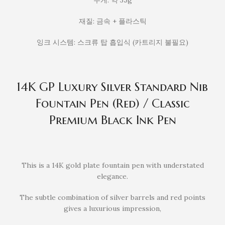
재질: 금속 + 플라스틱
잉크 시스템: 스크류 탑 흡입식 (카트리지 불필요)
14K GP Luxury Silver Standard Nib
Fountain Pen (Red) / Classic
Premium Black Ink Pen
This is a 14K gold plate fountain pen with understated
elegance.
The subtle combination of silver barrels and red points
gives a luxurious impression,