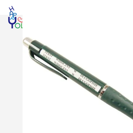
Login / Register
Search
Wishlist
0
items
₩
0
ENG
Menu
0
items
₩
0