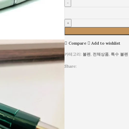
컨
모
/
닝
볼
다
시
펜
용
크
도
릿
메
볼
모
펜
볼
Compare
Add to wishlist
/
펜
다
카테고리:
볼펜
,
전체상품
,
특수 볼펜
용
도
Share:
메
모
볼
펜