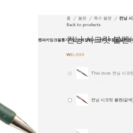
홈
볼펜
특수 볼펜
컨닝 시
Back to products
컨닝 시크릿 볼펜(
전체상품
만년필
볼펜
파카
잉크
필통
기타
입고예정
회사소개
자주묻는질문
문
₩
15,000
컨
This item:
컨닝 시크릿
닝
시
크
릿
컨
컨닝 시크릿 볼펜(갈색)
볼
닝
펜
시
(초
크
록
릿
색)
볼