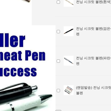
컨
컨닝 시크릿 볼펜(흰색)
/
펜
닝
다
(갈
시
용
색)
크
도
/
릿
메
다
컨닝 시크릿 볼펜(검은색
볼
컨
모
용
펜
펜
닝
볼
도
(흰
시
펜
메
색)
크
모
/
릿
볼
다
컨닝 시크릿 볼펜(파란색
볼
펜
컨
용
펜
펜
닝
도
(검
시
메
은
크
모
색)
릿
볼
/
(랜덤발송) 컨닝 시크릿
볼
펜
(랜
다
볼펜
펜
덤
용
(파
발
도
란
송)
메
색)