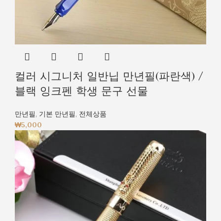
컬러 시그니처 일반닙 만년필(파란색) /
블랙 잉크펜 학생 문구 선물
만년필
,
기본 만년필
,
전체상품
₩
5,000