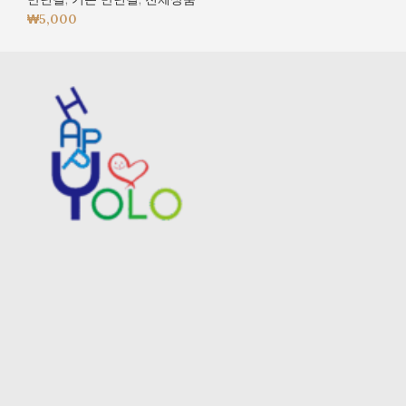
₩
5,000