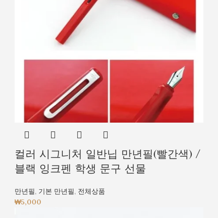
컬러 시그니처 일반닙 만년필(빨간색) /
블랙 잉크펜 학생 문구 선물
만년필
,
기본 만년필
,
전체상품
₩
5,000