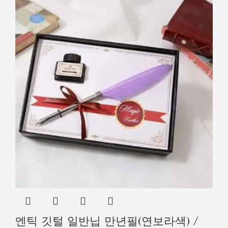
엔틱 깃털 일반닙 만년필(연보라색) /