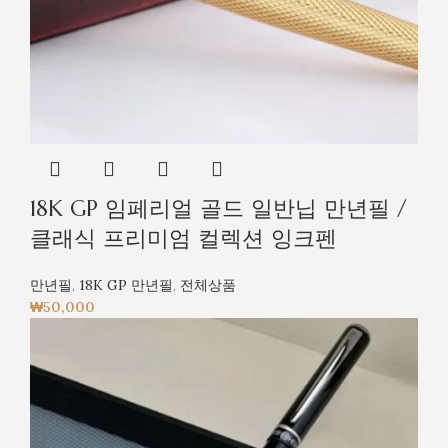
18K GP 임페리얼 골드 일반닙 만년필 /
클래식 프리미엄 컬렉션 잉크펜
만년필
,
18K GP 만년필
,
전체상품
₩
50,000