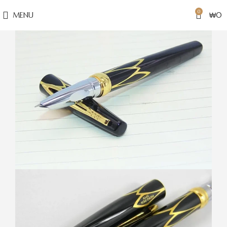
0
MENU
₩
0