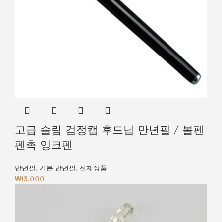
고급 슬림 검정캡 후드닙 만년필 / 볼펜
펜촉 잉크펜
만년필
,
기본 만년필
,
전체상품
₩
13,000