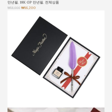
만년필
,
18K GP 만년필
,
전체상품
₩
16,200
₩
18,000