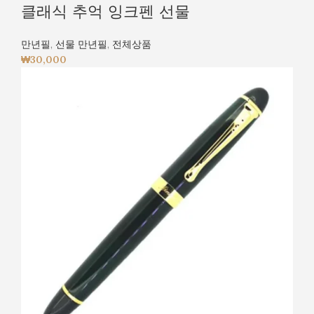
클래식 추억 잉크펜 선물
만년필
,
선물 만년필
,
전체상품
₩
30,000