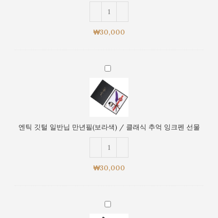
만
크
년
펜
필
선
₩
30,000
(연
물
보
라
엔
색)
틱
/
깃
클
털
래
일
식
반
추
엔틱 깃털 일반닙 만년필(보라색) / 클래식 추억 잉크펜 선물
닙
억
만
잉
년
크
필
펜
₩
30,000
(보
선
라
물
색)
엔
/
틱
클