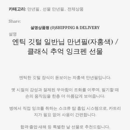
식
추
카테고리:
만년필
,
선물 만년필
,
전체상품
억
잉
Share:
크
설명
상품평 (0)
SHIPPING & DELIVERY
펜
설명
엔틱 깃털 일반닙 만년필(자홍색) /
선
물
클래식 추억 잉크펜 선물
엔틱한 깃털 장식이 돋보이는 자홍색 만년필입니다.
옛 시절의 감성과 절제된 우아함이 조화를 이루며, 필기할 때
손의 움직임을 한층 더 아름답게 보여줍니다.
병에서 직접 잉크를 취하는 스크류 탑 흡입 시스템으로, 카트리
지가 필요 없어 사용이 간편합니다.
합격·졸업·새해 등 특별한 날 선물로 추천드립니다.