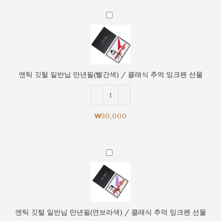
색)
엔
/
틱
클
깃
래
털
식
일
추
반
억
엔틱 깃털 일반닙 만년필(빨간색) / 클래식 추억 잉크펜 선물
닙
잉
만
크
년
펜
필
선
₩
30,000
(빨
물
간
색)
엔
/
틱
클
깃
래
털
식
일
추
반
억
엔틱 깃털 일반닙 만년필(연보라색) / 클래식 추억 잉크펜 선물
닙
잉