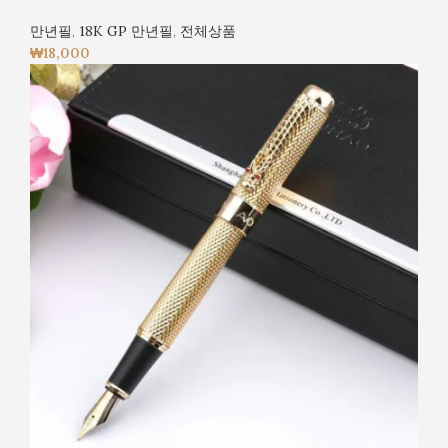
만년필
,
18K GP 만년필
,
전체상품
₩
18,000