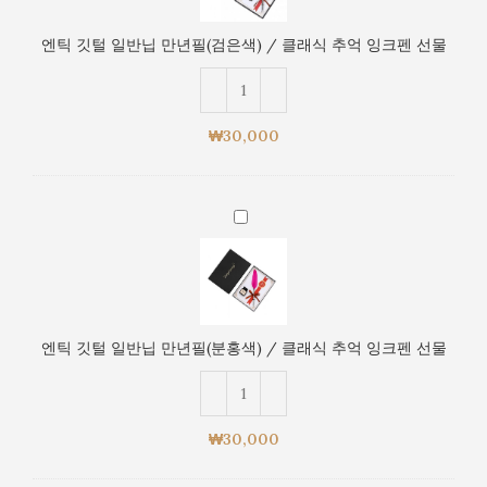
일
억
반
잉
엔틱 깃털 일반닙 만년필(검은색) / 클래식 추억 잉크펜 선물
닙
크
만
펜
년
선
필
물
₩
30,000
(검
은
색)
엔
/
틱
클
깃
래
털
식
일
추
반
억
엔틱 깃털 일반닙 만년필(분홍색) / 클래식 추억 잉크펜 선물
닙
잉
만
크
년
펜
필
선
₩
30,000
(분
물
홍