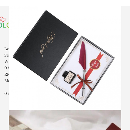
전체상품
만년필
볼펜
파카
잉크
필통
기타
입고예정
회사소개
자주묻는질문
문의
Login / Register
Search
Wishlist
0
items
₩
0
ENG
Menu
0
items
₩
0