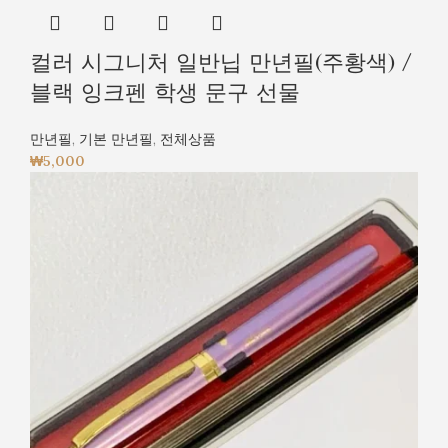
컬러 시그니처 일반닙 만년필(주황색) /
블랙 잉크펜 학생 문구 선물
만년필
,
기본 만년필
,
전체상품
₩
5,000