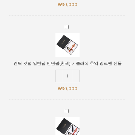
필
선
₩
30,000
(남
물
색)
/
엔
클
틱
래
깃
식
털
추
일
억
반
잉
엔틱 깃털 일반닙 만년필(흰색) / 클래식 추억 잉크펜 선물
닙
크
만
펜
년
선
필
물
₩
30,000
(흰
색)
/
엔
클
틱
래
깃
식
털
추