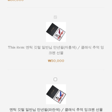
엔
틱
깃
털
일
반
This item:
엔틱 깃털 일반닙 만년필(자홍색) / 클래식 추억 잉
닙
크펜 선물
만
₩
30,000
년
필
(자
홍
엔
색)
틱
/
깃
클
털
래
일
식
반
엔틱 깃털 일반닙 만년필(파란색) / 클래식 추억 잉크펜 선물
추
닙