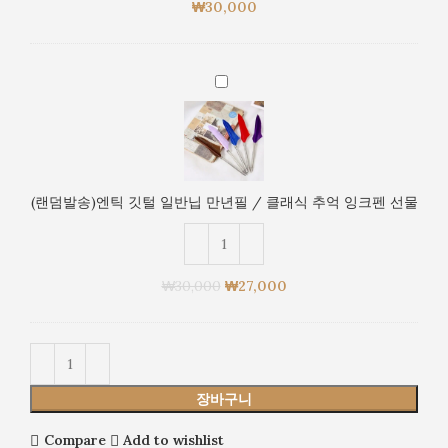
물
₩
30,000
(노
란
색)
(랜
/
덤
클
발
래
송)
식
엔
추
틱
억
(랜덤발송)엔틱 깃털 일반닙 만년필 / 클래식 추억 잉크펜 선물
깃
잉
털
크
일
펜
반
선
₩
30,000
₩
27,000
닙
물
만
년
필
/
장바구니
클
래
Compare
Add to wishlist