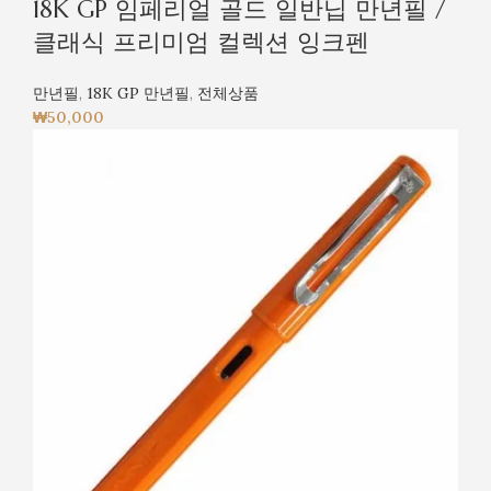
18K GP 임페리얼 골드 일반닙 만년필 /
클래식 프리미엄 컬렉션 잉크펜
만년필
,
18K GP 만년필
,
전체상품
₩
50,000