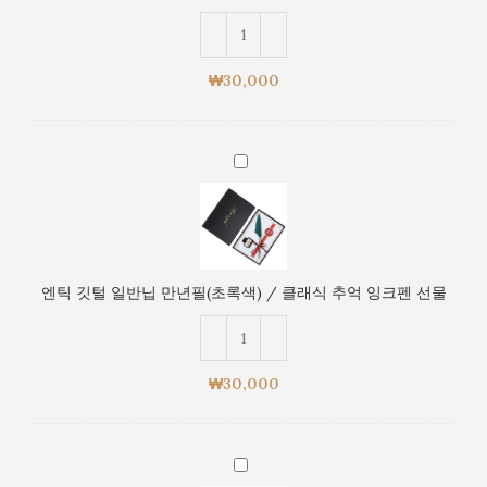
억
만
잉
년
크
필
₩
30,000
펜
(파
선
란
물
색)
엔
/
틱
클
깃
래
털
식
일
추
반
억
엔틱 깃털 일반닙 만년필(초록색) / 클래식 추억 잉크펜 선물
닙
잉
만
크
년
펜
필
선
₩
30,000
(초
물
록
색)
엔
/
틱