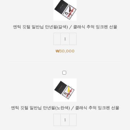
깃
래
털
식
일
추
반
억
엔틱 깃털 일반닙 만년필(갈색) / 클래식 추억 잉크펜 선물
닙
잉
만
크
년
펜
필
선
₩
30,000
(갈
물
색)
/
엔
클
틱
래
깃
식
털
추
일
억
반
잉
엔틱 깃털 일반닙 만년필(노란색) / 클래식 추억 잉크펜 선물
닙
크
만
펜
년
선
필