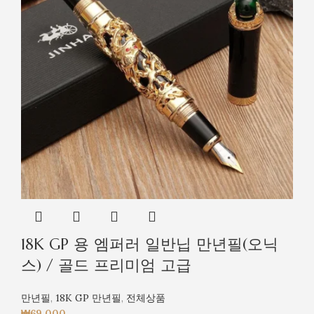
18K GP 용 엠퍼러 일반닙 만년필(오닉
스) / 골드 프리미엄 고급
만년필
,
18K GP 만년필
,
전체상품
₩
69,000