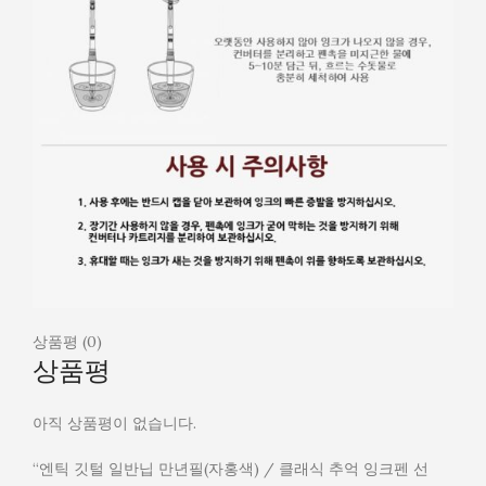
상품평 (0)
상품평
아직 상품평이 없습니다.
“엔틱 깃털 일반닙 만년필(자홍색) / 클래식 추억 잉크펜 선