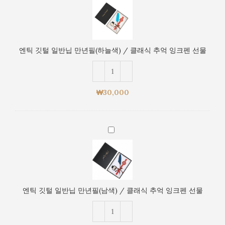
클
깃
래
털
식
일
추
반
억
엔틱 깃털 일반닙 만년필(하늘색) / 클래식 추억 잉크펜 선물
닙
잉
만
크
년
펜
필
선
₩
30,000
(하
물
늘
색)
엔
/
틱
클
깃
래
털
식
일
추
반
억
엔틱 깃털 일반닙 만년필(남색) / 클래식 추억 잉크펜 선물
닙
잉
만
크
년
펜