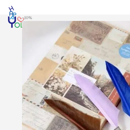
-10%
Login / Register
Search
Wishlist
0
items
₩
0
ENG
Menu
0
items
₩
0