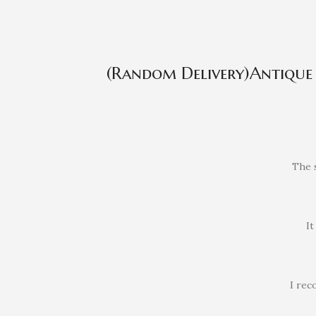
(Random Delivery)Antique 
The s
It
I rec