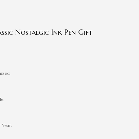
sic Nostalgic Ink Pen Gift
nized,
le,
 Year.