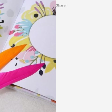
(파
/
추
잉
펜
Share:
란
클
억
크
선
색)
래
잉
펜
물
/
식
크
선
클
추
펜
물
래
억
선
식
잉
물
추
크
억
펜
잉
선
크
물
펜
선
물