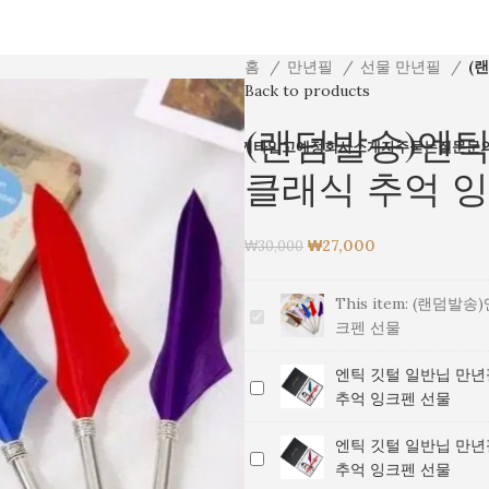
홈
만년필
선물 만년필
(
Back to products
(랜덤발송)엔틱
전체상품
만년필
볼펜
파카
잉크
필통
기타
입고예정
회사소개
자주묻는질문
문
클래식 추억 
₩
27,000
₩
30,000
This item:
(랜덤발송)
(랜
크펜 선물
덤
발
엔틱 깃털 일반닙 만년
엔
송)
추억 잉크펜 선물
틱
엔
깃
틱
엔틱 깃털 일반닙 만년
엔
털
깃
추억 잉크펜 선물
틱
일
털