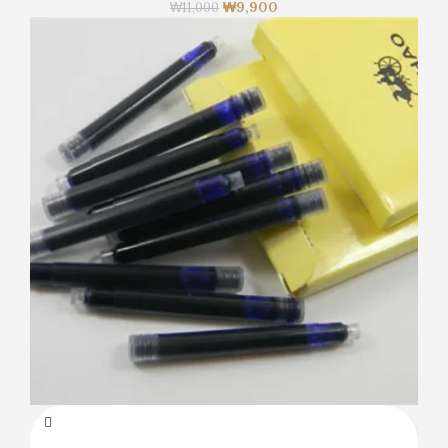
₩
9,900
₩
11,000