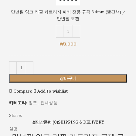
크
색)
리
/
만년필 잉크 리필 카트리지 파카 전용 규격 3.4mm (빨간색) /
필
만
만년필 호환
카
년
트
필
리
호
지
환
₩
3,000
파
카
전
용
규
장바구니
격
3.4mm
Compare
Add to wishlist
(빨
간
카테고리:
잉크
,
전체상품
색)
/
Share:
만
설명
상품평 (0)
SHIPPING & DELIVERY
년
설명
필