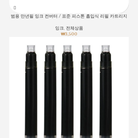
범용 만년필 잉크 컨버터 / 표준 피스톤 흡입식 리필 카트리지
잉크
,
전체상품
₩
3,500