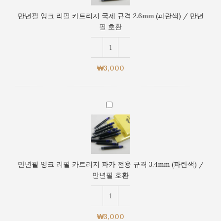
(검
리
은
만년필 잉크 리필 카트리지 국제 규격 2.6mm (파란색) / 만년
필
색)
필 호환
카
/
트
만
리
년
지
필
₩
3,000
국
호
제
환
규
만
격
년
2.6mm
필
(파
잉
란
크
색)
리
/
만년필 잉크 리필 카트리지 파카 전용 규격 3.4mm (파란색) /
필
만
만년필 호환
카
년
트
필
리
호
지
환
₩
3,000