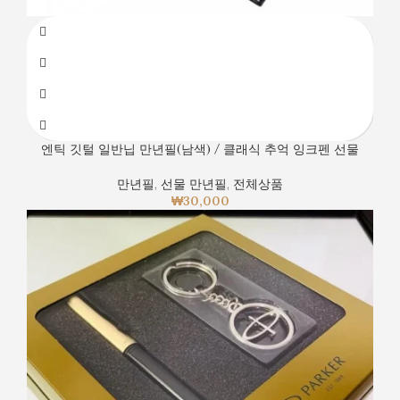
엔틱 깃털 일반닙 만년필(남색) / 클래식 추억 잉크펜 선물
만년필
,
선물 만년필
,
전체상품
₩
30,000