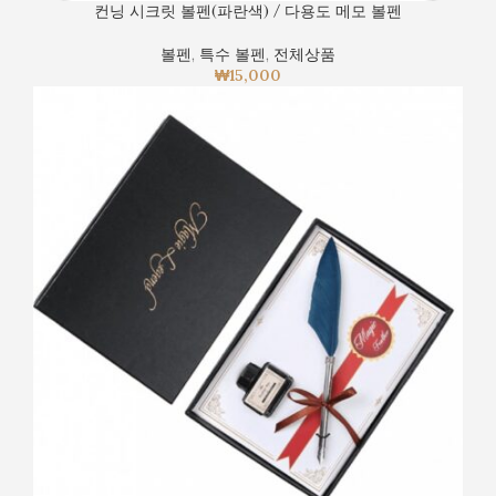
컨닝 시크릿 볼펜(파란색) / 다용도 메모 볼펜
볼펜
,
특수 볼펜
,
전체상품
₩
15,000