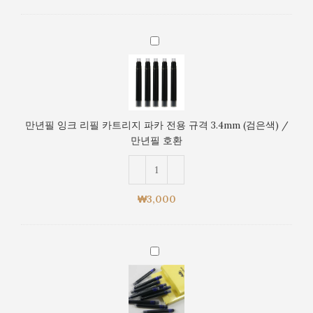
리
지
국
만
제
년
규
필
격
잉
2.6mm
크
(검
리
만년필 잉크 리필 카트리지 파카 전용 규격 3.4mm (검은색) /
은
필
만년필 호환
색)
카
/
트
만
리
년
지
₩
3,000
필
파
호
카
환
전
만
용
년
규
필
격
잉
3.4mm
크