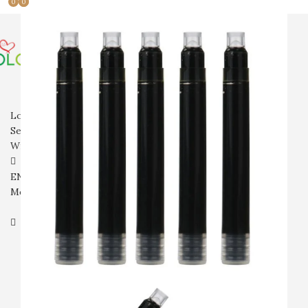
0
0
0
전체상품
만년필
볼펜
파카
잉크
필통
기타
입고예정
회사소개
자주묻는질문
문의
Login / Register
Search
Wishlist
₩
0
ENG
Menu
₩
0