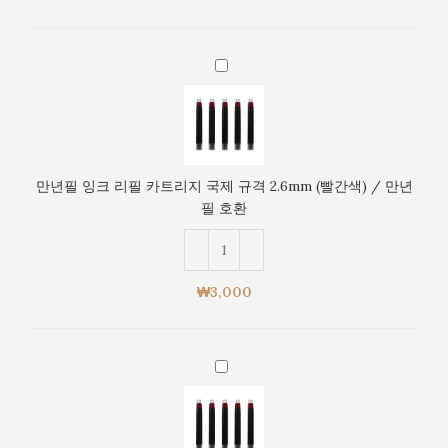
파
카
전
만
용
년
규
필
격
잉
3.4mm
크
(파
리
란
만년필 잉크 리필 카트리지 국제 규격 2.6mm (빨간색) / 만년
필
색)
필 호환
카
/
트
만
리
년
지
필
₩
3,000
국
호
제
환
규
만
격
년
2.6mm
필
(빨
잉
간