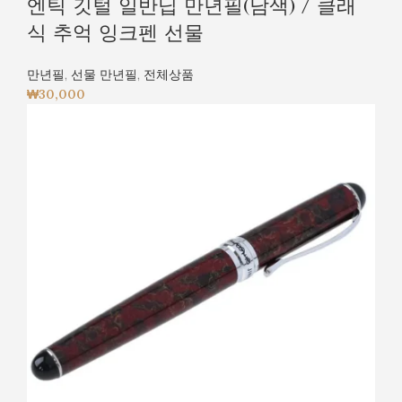
엔틱 깃털 일반닙 만년필(남색) / 클래
식 추억 잉크펜 선물
만년필
,
선물 만년필
,
전체상품
₩
30,000