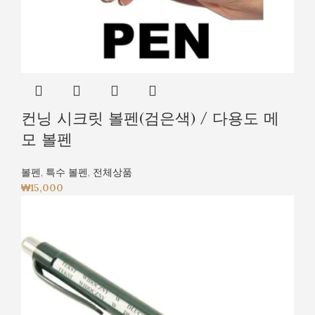
컨닝 시크릿 볼펜(검은색) / 다용도 메
모 볼펜
볼펜
,
특수 볼펜
,
전체상품
₩
15,000