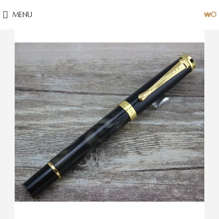
MENU
₩
0