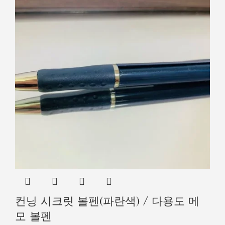
컨닝 시크릿 볼펜(파란색) / 다용도 메
모 볼펜