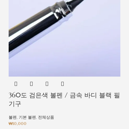
360도 검은색 볼펜 / 금속 바디 블랙 필
기구
볼펜
,
기본 볼펜
,
전체상품
₩
10,000