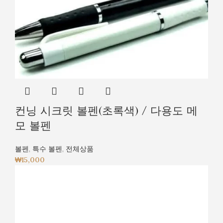
컨닝 시크릿 볼펜(초록색) / 다용도 메
모 볼펜
볼펜
,
특수 볼펜
,
전체상품
₩
15,000